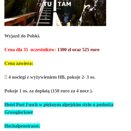
Wyjazd do Polski.
Cena dla 35 uczestników
:
1300 zł oraz 525 euro
Cena zawiera:

4 noclegi z wyżywieniem HB, pokoje 2- 3 os.
Pokoje 1 os. za dopłatą (150 euro za 4
noce ).
Hotel Post Fusch w pięknym alpejskim stylu u podnóża
Grossglockner
Hochalpenstrasse.