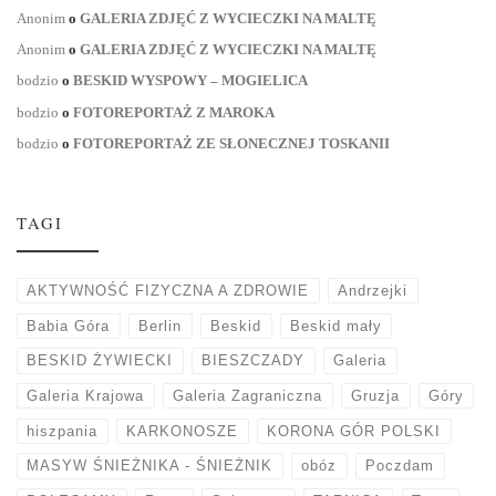
Anonim
o
GALERIA ZDJĘĆ Z WYCIECZKI NA MALTĘ
Anonim
o
GALERIA ZDJĘĆ Z WYCIECZKI NA MALTĘ
bodzio
o
BESKID WYSPOWY – MOGIELICA
bodzio
o
FOTOREPORTAŻ Z MAROKA
bodzio
o
FOTOREPORTAŻ ZE SŁONECZNEJ TOSKANII
TAGI
AKTYWNOŚĆ FIZYCZNA A ZDROWIE
Andrzejki
Babia Góra
Berlin
Beskid
Beskid mały
BESKID ŻYWIECKI
BIESZCZADY
Galeria
Galeria Krajowa
Galeria Zagraniczna
Gruzja
Góry
hiszpania
KARKONOSZE
KORONA GÓR POLSKI
MASYW ŚNIEŻNIKA - ŚNIEŻNIK
obóz
Poczdam