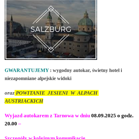
GWARANTUJEMY
: wygodny autokar, świetny hotel i
niezapomniane alpejskie widoki
oraz
POWITANIE JESIENI W ALPACH
AUSTRIACKICH
Wyjazd autokarem z Tarnowa w dniu
08.09.2025 o godz.
20.00
–
Szczegóły w kolejnym komunikacie.