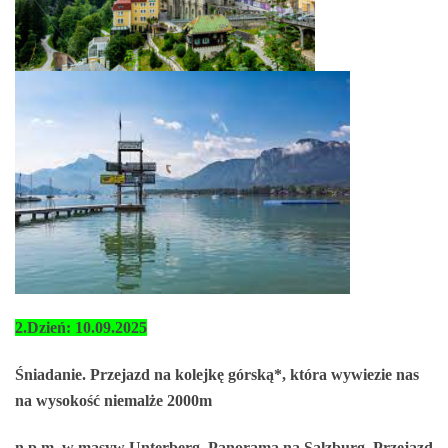
2.Dzień: 10.09.2025
Śniadanie. Przejazd na kolejkę górską*, która wywiezie nas
na wysokość niemalże 2000m
n.p.m. w masyw Unterberg. Panorama na Salzburg. Przejazd