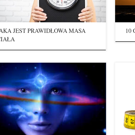
szczęści
kład; […]
JAKA JEST PRAWIDŁOWA MASA
10
CIAŁA
ICJA TO NASZ NAJLEPSZY DORADCA Oddajemy lekką
ODCHUDZ
swoje sprawy specjalistom od ciała i duszy. Taki trend.
namawiać
dny. Bo w razie czego łatwo znaleźć winowajcę. Niestety
bez skut
to opłakany w skutkach. NIKT PRZECIEŻ NIE ZNA NAS
Prawdziw
EJ NIŻ MY SAMI. A gdyby potraktować siebie tak, jak
korzyści.
tujemy dziecko albo ukochaną osobę? […]
na wadze