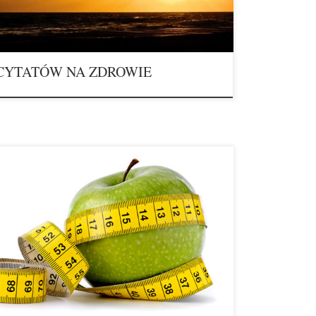
a człowieka. „Szczęście to po […]
 CYTATÓW NA ZDROWIE
ANIE 5 zasad skutecznego odchudzania Nie będę cię
 do odchudzania. Nie chodzi mi o to, byś się katowała
ku i sensu. Chcę cię przekonać do schudnięcia.
ego, skutecznego, trwałego i dającego bardzo wiele
 Pomyśl, ile razy w życiu się odchudzałaś. Ile razy, stojąc
 lub przymierzając […]