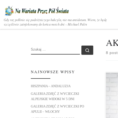
Skip to content
Gdy raz połknie się podróżniczego bakcyla, nie ma antidotum. Wiem, że będę
szczęśliwie zainfekowany do końca moich dni – Michael Palin
AK
SZUKAJ
Szukaj …
8 pos
NAJNOWSZE WPISY
HISZPANIA – ANDALUZJA
JAK
GALERIA ZDJĘĆ Z WYCIECZKI
ROZ
ALPEJSKIE WIDOKI W 5 DNI
OBNI
praw
GALERIA ZDJĘĆ Z WYCIECZKI PO
wzo
APULII – WŁOCHY
– 2