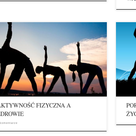
wie to miejsce niezwykłe przestrzeń w której
PORADY
ujemy ideę budowania szczęścia dzięki aktywności i dbaniu
I WSZY
owie, oraz zajmujemy się relacjami pomiędzy dorosłymi.
Spaceruj
ziecie tu porady, wskazówki, fachowe opinie, pomysły i
Usiądź s
racje, które pozwolą poprawić komfort i jakość życia oraz
posłucha
m otwarte do […]
wstajesz
AKTYWNOŚĆ FIZYCZNA A
PO
ZDROWIE
ŻY
 komentarze