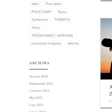
obóz
Poczdam
POLECAMY
Rysy
Sylwester
TARNICA
Tatry
TRUSKAWIEC-UKRAINA
Zdro
prom
turystyka krajowa
włochy
o zdr
Znajd
inspi
foru
ARCHIWA
Styczeń 2026
Październik 2025
Czerwiec 2025
Maj 2025
2
Luty 2025
Lipiec 2024