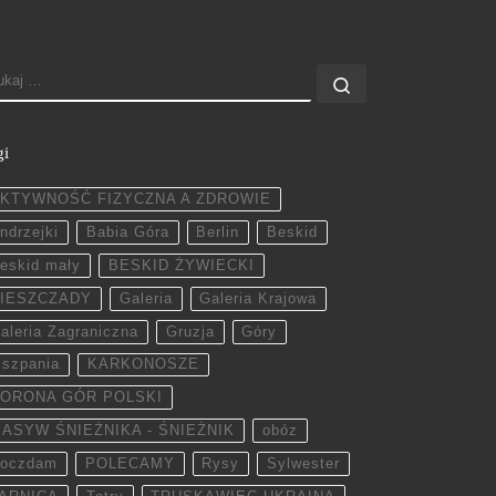
ZUKAJ
Szukaj …
gi
KTYWNOŚĆ FIZYCZNA A ZDROWIE
ndrzejki
Babia Góra
Berlin
Beskid
eskid mały
BESKID ŻYWIECKI
IESZCZADY
Galeria
Galeria Krajowa
aleria Zagraniczna
Gruzja
Góry
iszpania
KARKONOSZE
ORONA GÓR POLSKI
ASYW ŚNIEŻNIKA - ŚNIEŻNIK
obóz
oczdam
POLECAMY
Rysy
Sylwester