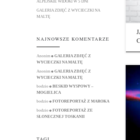
ALPEJSKIE WIDOKI W 5 DNI
Przy
GALERIA ZDJĘĆ Z WYCIECZKI NA
MALTĘ
NAJNOWSZE KOMENTARZE
Anonim
o
GALERIA ZDJĘĆ Z
WYCIECZKI NA MALTĘ
Anonim
o
GALERIA ZDJĘĆ Z
WYCIECZKI NA MALTĘ
bodzio
o
BESKID WYSPOWY –
INTU
MOGIELICA
ręką 
Wygo
bodzio
o
FOTOREPORTAŻ Z MAROKA
częs
bodzio
o
FOTOREPORTAŻ ZE
LEPI
SŁONECZNEJ TOSKANII
trak
TAGI