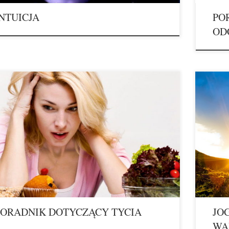
NTUICJA
PO
OD
ADNIK DOTYCZĄCY „TYCIA” TYCIE TO GRUBSZY
J o g g 
LEM Dlaczego czujemy głód albo jesteśmy syci po posiłku?
staje się
rawia, że tyjemy albo spalamy zapasy tłuszczu? Zobacz, jak
telewizji
lna jest sieć powiązań decydujących o kształtach naszego
jeszcze 
a. Wystarczy naruszyć równowagę w jednym punkcie, by cała
popularn
yzyjna maszyneria się rozregulowała. Mózg – nadrzędny
samopocz
ator – […]
PORADNIK DOTYCZĄCY TYCIA
JO
WA