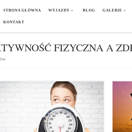
STRONA GŁÓWNA
WYJAZDY
BLOG
GALERIE
KONTAKT
TYWNOŚĆ FIZYCZNA A ZD
tów
A JEST PRAWIDŁOWA MASA CIAŁA ? KIEDY
DZIESIĘ
POZNAJEMY NADWAGĘ A KIEDY OTYŁOŚĆ ? JAK
trafiają
ŻYĆ MASĘ CIAŁA DIETĄ Pierwszym sposobem ustalenia
patrzeni
idłowej masy ciała jest obliczenie wskaźnika wagi według
wpływ na
ru; WZÓR; WAGA w kg WZROST w m 2 NORMA; 20
chwilę i 
4.9 NADWAGA; 25 – 29.9 OTYŁOŚĆ; powyżej 30