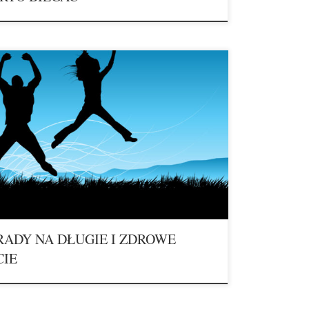
 NA DŁUGIE I ZDROWE ŻYCIE DLA AKTYWNYCH
STKICH KOCHAJĄCYCH ZDROWY STYL ŻYCIA
 10 – 30 minut dziennie i uśmiechaj się w czasie spaceru
pokojnie na co najmniej 10 minut każdego dnia i
j dobrej muzyki, jest to posiłek dla Twojego ducha. Kiedy
 rano powiedz […]
RADY NA DŁUGIE I ZDROWE
CIE