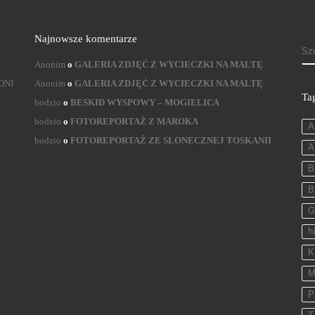
Najnowsze komentarze
S
Anonim
o
GALERIA ZDJĘĆ Z WYCIECZKI NA MALTĘ
DNI
Anonim
o
GALERIA ZDJĘĆ Z WYCIECZKI NA MALTĘ
Ta
bodzio
o
BESKID WYSPOWY – MOGIELICA
bodzio
o
FOTOREPORTAŻ Z MAROKA
A
bodzio
o
FOTOREPORTAŻ ZE SŁONECZNEJ TOSKANII
A
B
B
G
h
K
M
P