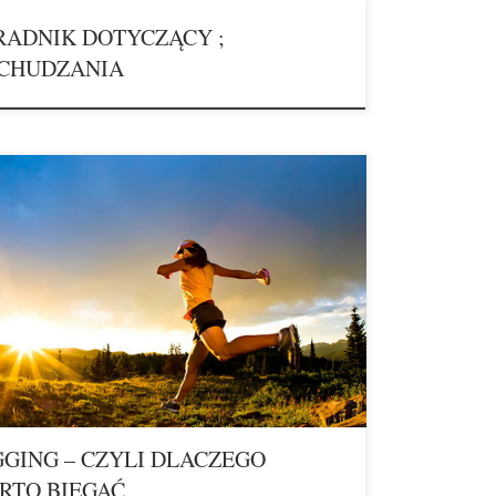
RADNIK DOTYCZĄCY ;
CHUDZANIA
i n g czyli dlaczego warto biegać? Bieganie od kilku lat
 coraz modniejsze. Biegają politycy, gwiazdy estrady i
 oraz zwykli ludzie. Biegają młodzi i seniorzy. Jeśli
nie biegasz, najwyższa pora zacząć. Jogging zdobywa
ość, ponieważ pozwala wyrobić kondycję, poprawia
ucie i […]
GGING – CZYLI DLACZEGO
RTO BIEGAĆ