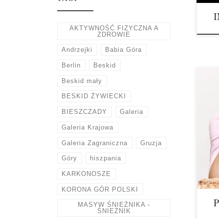
I
AKTYWNOŚĆ FIZYCZNA A
ZDROWIE
Andrzejki
Babia Góra
Berlin
Beskid
Beskid mały
BESKID ŻYWIECKI
POR
PROB
BIESZCZADY
Galeria
Co sp
Galeria Krajowa
subte
ciał
Galeria Zagraniczna
Gruzja
prec
Góry
hiszpania
regul
KARKONOSZE
KORONA GÓR POLSKI
MASYW ŚNIEŻNIKA -
ŚNIEŻNIK