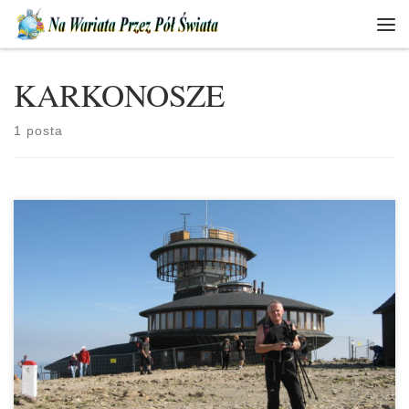
Skip to content
Men
KARKONOSZE
1 posta
PASMO GÓRSKIE „KARKONOSZE” NAJWYŻSZY SZCZYT –
ŚNIEŻKA 1602 m n.p.m. TRZECI SZCZYT KORONY GÓR POLSKI Z
Tarnowa do Karpacza Górnego w Karkonoszach wyruszamy z Alą na
trzydniowy weekend. W planie mamy zdobycie Śnieżki, Szrenicy i
wielu innych szczytów w Karkonoszach. Z Karpacza na
szczyt Śnieżki wytyczonych jest kilka szlaków turystycznych.
Tradycyjne podejście na Śnieżkę […]