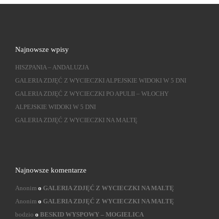
Najnowsze wpisy
HISZPANIA – ANDALUZJA
GALERIA ZDJĘĆ Z WYCIECZKI ALPEJSKIE WIDOKI W 5 DNI
GALERIA ZDJĘĆ Z WYCIECZKI PO APULII – WŁOCHY
ALPEJSKIE WIDOKI W 5 DNI
GALERIA ZDJĘĆ Z WYCIECZKI NA MALTĘ
Najnowsze komentarze
Anonim
o
GALERIA ZDJĘĆ Z WYCIECZKI NA MALTĘ
Anonim
o
GALERIA ZDJĘĆ Z WYCIECZKI NA MALTĘ
bodzio
o
BESKID WYSPOWY – MOGIELICA