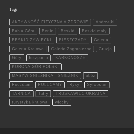
Tagi
AKTYWNOŚĆ FIZYCZNA A ZDROWIE
Andrzejki
Babia Góra
Berlin
Beskid
Beskid mały
BESKID ŻYWIECKI
BIESZCZADY
Galeria
Galeria Krajowa
Galeria Zagraniczna
Gruzja
Góry
hiszpania
KARKONOSZE
KORONA GÓR POLSKI
MASYW ŚNIEŻNIKA - ŚNIEŻNIK
obóz
Poczdam
POLECAMY
Rysy
Sylwester
TARNICA
Tatry
TRUSKAWIEC-UKRAINA
turystyka krajowa
włochy