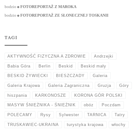
bodzio
o
FOTOREPORTAŻ Z MAROKA
bodzio
o
FOTOREPORTAŻ ZE SŁONECZNEJ TOSKANII
TAGI
AKTYWNOŚĆ FIZYCZNA A ZDROWIE
Andrzejki
Babia Góra
Berlin
Beskid
Beskid mały
BESKID ŻYWIECKI
BIESZCZADY
Galeria
Galeria Krajowa
Galeria Zagraniczna
Gruzja
Góry
hiszpania
KARKONOSZE
KORONA GÓR POLSKI
MASYW ŚNIEŻNIKA - ŚNIEŻNIK
obóz
Poczdam
POLECAMY
Rysy
Sylwester
TARNICA
Tatry
TRUSKAWIEC-UKRAINA
turystyka krajowa
włochy