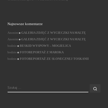
Najnowsze komentarze
Anonim
o
GALERIA ZDJĘĆ Z WYCIECZKI NA MALTĘ
Anonim
o
GALERIA ZDJĘĆ Z WYCIECZKI NA MALTĘ
bodzio
o
BESKID WYSPOWY – MOGIELICA
bodzio
o
FOTOREPORTAŻ Z MAROKA
bodzio
o
FOTOREPORTAŻ ZE SŁONECZNEJ TOSKANII
SZUKAJ
Szuk