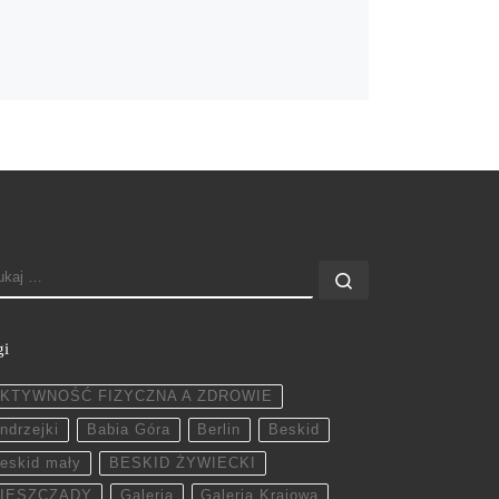
ZUKAJ
Szukaj …
gi
KTYWNOŚĆ FIZYCZNA A ZDROWIE
ndrzejki
Babia Góra
Berlin
Beskid
eskid mały
BESKID ŻYWIECKI
IESZCZADY
Galeria
Galeria Krajowa