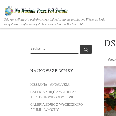
Skip to content
Gdy raz połknie się podróżniczego bakcyla, nie ma antidotum. Wiem, że będę
szczęśliwie zainfekowany do końca moich dni – Michael Palin
DS
SZUKAJ
Szukaj …
Ima
Previ
NAJNOWSZE WPISY
HISZPANIA – ANDALUZJA
GALERIA ZDJĘĆ Z WYCIECZKI
ALPEJSKIE WIDOKI W 5 DNI
GALERIA ZDJĘĆ Z WYCIECZKI PO
APULII – WŁOCHY