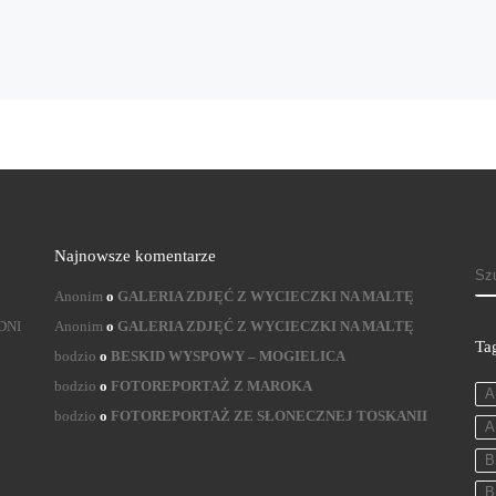
Najnowsze komentarze
S
Anonim
o
GALERIA ZDJĘĆ Z WYCIECZKI NA MALTĘ
DNI
Anonim
o
GALERIA ZDJĘĆ Z WYCIECZKI NA MALTĘ
Ta
bodzio
o
BESKID WYSPOWY – MOGIELICA
bodzio
o
FOTOREPORTAŻ Z MAROKA
A
bodzio
o
FOTOREPORTAŻ ZE SŁONECZNEJ TOSKANII
A
B
B