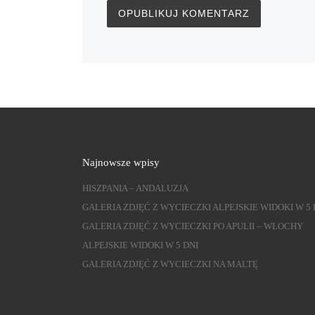
Najnowsze wpisy
HISZPANIA – ANDALUZJA
GALERIA ZDJĘĆ Z WYCIECZKI ALPEJSKIE WIDOKI W 5 
GALERIA ZDJĘĆ Z WYCIECZKI PO APULII – WŁOCHY
ALPEJSKIE WIDOKI W 5 DNI
GALERIA ZDJĘĆ Z WYCIECZKI NA MALTĘ