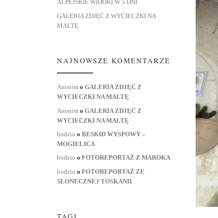
ALPEJSKIE WIDOKI W 5 DNI
GALERIA ZDJĘĆ Z WYCIECZKI NA
MALTĘ
NAJNOWSZE KOMENTARZE
Anonim
o
GALERIA ZDJĘĆ Z
WYCIECZKI NA MALTĘ
Anonim
o
GALERIA ZDJĘĆ Z
WYCIECZKI NA MALTĘ
bodzio
o
BESKID WYSPOWY –
MOGIELICA
bodzio
o
FOTOREPORTAŻ Z MAROKA
bodzio
o
FOTOREPORTAŻ ZE
SŁONECZNEJ TOSKANII
TAGI