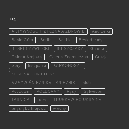
Tagi
AKTYWNOŚĆ FIZYCZNA A ZDROWIE
Andrzejki
Babia Góra
Berlin
Beskid
Beskid mały
BESKID ŻYWIECKI
BIESZCZADY
Galeria
Galeria Krajowa
Galeria Zagraniczna
Gruzja
Góry
hiszpania
KARKONOSZE
KORONA GÓR POLSKI
MASYW ŚNIEŻNIKA - ŚNIEŻNIK
obóz
Poczdam
POLECAMY
Rysy
Sylwester
TARNICA
Tatry
TRUSKAWIEC-UKRAINA
turystyka krajowa
włochy