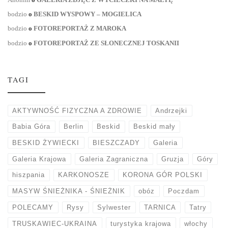
bodzio
o
BESKID WYSPOWY – MOGIELICA
bodzio
o
FOTOREPORTAŻ Z MAROKA
bodzio
o
FOTOREPORTAŻ ZE SŁONECZNEJ TOSKANII
TAGI
AKTYWNOŚĆ FIZYCZNA A ZDROWIE
Andrzejki
Babia Góra
Berlin
Beskid
Beskid mały
BESKID ŻYWIECKI
BIESZCZADY
Galeria
Galeria Krajowa
Galeria Zagraniczna
Gruzja
Góry
hiszpania
KARKONOSZE
KORONA GÓR POLSKI
MASYW ŚNIEŻNIKA - ŚNIEŻNIK
obóz
Poczdam
POLECAMY
Rysy
Sylwester
TARNICA
Tatry
TRUSKAWIEC-UKRAINA
turystyka krajowa
włochy