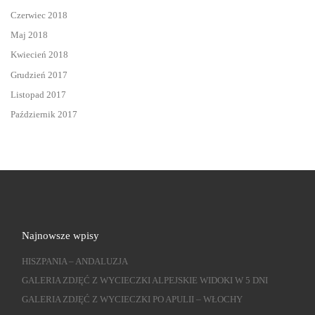
Czerwiec 2018
Maj 2018
Kwiecień 2018
Grudzień 2017
Listopad 2017
Październik 2017
Najnowsze wpisy
HISZPANIA – ANDALUZJA
GALERIA ZDJĘĆ Z WYCIECZKI ALPEJSKIE WIDOKI W 5 DNI
GALERIA ZDJĘĆ Z WYCIECZKI PO APULII – WŁOCHY