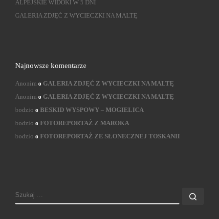
ALPEJSKIE WIDOKI W 5 DNI
GALERIA ZDJĘĆ Z WYCIECZKI NA MALTĘ
Najnowsze komentarze
Anonim
o
GALERIA ZDJĘĆ Z WYCIECZKI NA MALTĘ
Anonim
o
GALERIA ZDJĘĆ Z WYCIECZKI NA MALTĘ
bodzio
o
BESKID WYSPOWY – MOGIELICA
bodzio
o
FOTOREPORTAŻ Z MAROKA
bodzio
o
FOTOREPORTAŻ ZE SŁONECZNEJ TOSKANII
SZUKAJ
Szuk