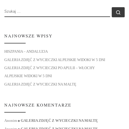
SZUKAJ
Szu
NAJNOWSZE WPISY
HISZPANIA – ANDALUZJA
GALERIA ZDJĘĆ Z WYCIECZKI ALPEJSKIE WIDOKI W 5 DNI
GALERIA ZDJĘĆ Z WYCIECZKI PO APULII – WŁOCHY
ALPEJSKIE WIDOKI W 5 DNI
GALERIA ZDJĘĆ Z WYCIECZKI NA MALTĘ
NAJNOWSZE KOMENTARZE
Anonim
o
GALERIA ZDJĘĆ Z WYCIECZKI NA MALTĘ
Anonim
o
GALERIA ZDJĘĆ Z WYCIECZKI NA MALTĘ