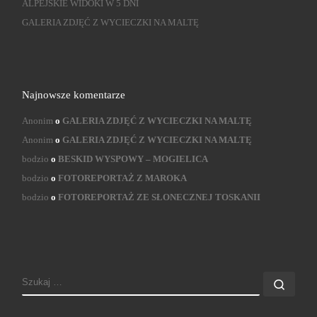
ALPEJSKIE WIDOKI W 5 DNI
GALERIA ZDJĘĆ Z WYCIECZKI NA MALTĘ
Najnowsze komentarze
Anonim
o
GALERIA ZDJĘĆ Z WYCIECZKI NA MALTĘ
Anonim
o
GALERIA ZDJĘĆ Z WYCIECZKI NA MALTĘ
bodzio
o
BESKID WYSPOWY – MOGIELICA
bodzio
o
FOTOREPORTAŻ Z MAROKA
bodzio
o
FOTOREPORTAŻ ZE SŁONECZNEJ TOSKANII
SZUKAJ
Szuk