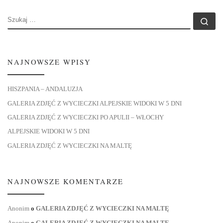
SZUKAJ
Szu
NAJNOWSZE WPISY
HISZPANIA – ANDALUZJA
GALERIA ZDJĘĆ Z WYCIECZKI ALPEJSKIE WIDOKI W 5 DNI
GALERIA ZDJĘĆ Z WYCIECZKI PO APULII – WŁOCHY
ALPEJSKIE WIDOKI W 5 DNI
GALERIA ZDJĘĆ Z WYCIECZKI NA MALTĘ
NAJNOWSZE KOMENTARZE
Anonim
o
GALERIA ZDJĘĆ Z WYCIECZKI NA MALTĘ
Anonim
o
GALERIA ZDJĘĆ Z WYCIECZKI NA MALTĘ