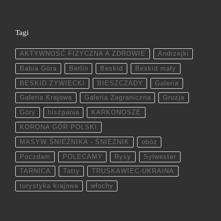
Tagi
AKTYWNOŚĆ FIZYCZNA A ZDROWIE
Andrzejki
Babia Góra
Berlin
Beskid
Beskid mały
BESKID ŻYWIECKI
BIESZCZADY
Galeria
Galeria Krajowa
Galeria Zagraniczna
Gruzja
Góry
hiszpania
KARKONOSZE
KORONA GÓR POLSKI
MASYW ŚNIEŻNIKA - ŚNIEŻNIK
obóz
Poczdam
POLECAMY
Rysy
Sylwester
TARNICA
Tatry
TRUSKAWIEC-UKRAINA
turystyka krajowa
włochy