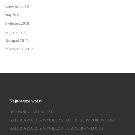
Czerwiec 2018
Maj 2018
Kwiecień 2018
Grudzień 2017
Listopad 2017
Październik 2017
Najnowsze wpisy
HISZPANIA – ANDALUZJA
GALERIA ZDJĘĆ Z WYCIECZKI ALPEJSKIE WIDOKI W 5 DNI
GALERIA ZDJĘĆ Z WYCIECZKI PO APULII – WŁOCHY