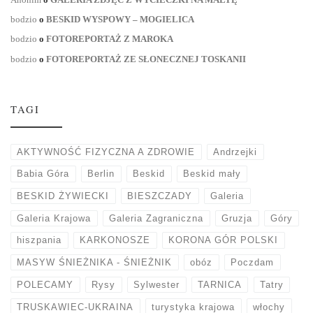
bodzio
o
BESKID WYSPOWY – MOGIELICA
bodzio
o
FOTOREPORTAŻ Z MAROKA
bodzio
o
FOTOREPORTAŻ ZE SŁONECZNEJ TOSKANII
TAGI
AKTYWNOŚĆ FIZYCZNA A ZDROWIE
Andrzejki
Babia Góra
Berlin
Beskid
Beskid mały
BESKID ŻYWIECKI
BIESZCZADY
Galeria
Galeria Krajowa
Galeria Zagraniczna
Gruzja
Góry
hiszpania
KARKONOSZE
KORONA GÓR POLSKI
MASYW ŚNIEŻNIKA - ŚNIEŻNIK
obóz
Poczdam
POLECAMY
Rysy
Sylwester
TARNICA
Tatry
TRUSKAWIEC-UKRAINA
turystyka krajowa
włochy