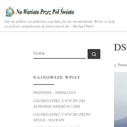
Skip to content
Gdy raz połknie się podróżniczego bakcyla, nie ma antidotum. Wiem, że będę
szczęśliwie zainfekowany do końca moich dni – Michael Palin
DS
SZUKAJ
Szukaj …
Ima
Previ
NAJNOWSZE WPISY
HISZPANIA – ANDALUZJA
GALERIA ZDJĘĆ Z WYCIECZKI
ALPEJSKIE WIDOKI W 5 DNI
GALERIA ZDJĘĆ Z WYCIECZKI PO
APULII – WŁOCHY