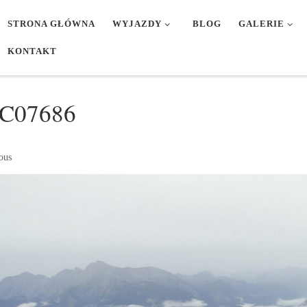
STRONA GŁÓWNA
WYJAZDY
BLOG
GALERIE
KONTAKT
C07686
ges navigation
ous