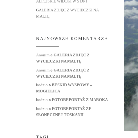
ALPEJSKIE WIDOKI W 5 DNI
GALERIA ZDJĘĆ Z WYCIECZKI NA
MALTĘ
NAJNOWSZE KOMENTARZE
Anonim
o
GALERIA ZDJĘĆ Z
WYCIECZKI NA MALTĘ
Anonim
o
GALERIA ZDJĘĆ Z
WYCIECZKI NA MALTĘ
bodzio
o
BESKID WYSPOWY –
MOGIELICA
bodzio
o
FOTOREPORTAŻ Z MAROKA
bodzio
o
FOTOREPORTAŻ ZE
SŁONECZNEJ TOSKANII
TAGI