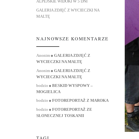
ALPEJSKIE WIDOKI W 5 DNI
GALERIA ZDJĘĆ Z WYCIECZKI NA
MALTĘ
NAJNOWSZE KOMENTARZE
Anonim
o
GALERIA ZDJĘĆ Z
WYCIECZKI NA MALTĘ
Anonim
o
GALERIA ZDJĘĆ Z
WYCIECZKI NA MALTĘ
bodzio
o
BESKID WYSPOWY –
MOGIELICA
bodzio
o
FOTOREPORTAŻ Z MAROKA
bodzio
o
FOTOREPORTAŻ ZE
SŁONECZNEJ TOSKANII
TAGI