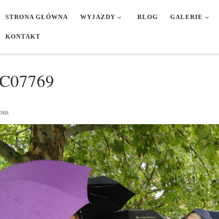
STRONA GŁÓWNA
WYJAZDY
BLOG
GALERIE
KONTAKT
C07769
ges navigation
ous