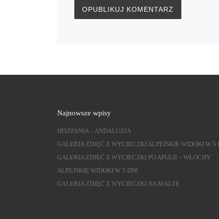
Najnowsze wpisy
HISZPANIA – ANDALUZJA
GALERIA ZDJĘĆ Z WYCIECZKI ALPEJSKIE WIDOKI W 5 
GALERIA ZDJĘĆ Z WYCIECZKI PO APULII – WŁOCHY
ALPEJSKIE WIDOKI W 5 DNI
GALERIA ZDJĘĆ Z WYCIECZKI NA MALTĘ