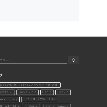
ZUKAJ
Szukaj …
gi
KTYWNOŚĆ FIZYCZNA A ZDROWIE
ndrzejki
Babia Góra
Berlin
Beskid
eskid mały
BESKID ŻYWIECKI
IESZCZADY
Galeria
Galeria Krajowa