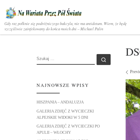
Skip to content
Gdy raz połknie się podróżniczego bakcyla, nie ma antidotum. Wiem, że będę
szczęśliwie zainfekowany do końca moich dni – Michael Palin
DS
SZUKAJ
Szukaj …
Ima
Previ
NAJNOWSZE WPISY
HISZPANIA – ANDALUZJA
GALERIA ZDJĘĆ Z WYCIECZKI
ALPEJSKIE WIDOKI W 5 DNI
GALERIA ZDJĘĆ Z WYCIECZKI PO
APULII – WŁOCHY