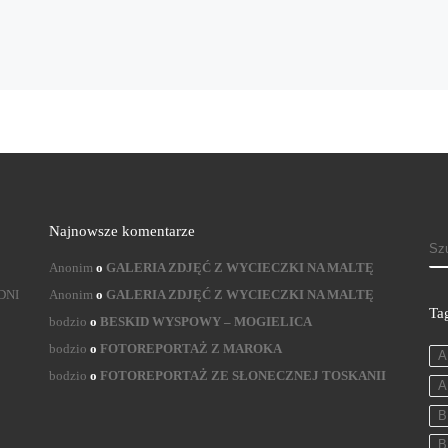
Najnowsze komentarze
S
Anonim
o
GALERIA ZDJĘĆ Z WYCIECZKI NA MALTĘ
DNI
Anonim
o
GALERIA ZDJĘĆ Z WYCIECZKI NA MALTĘ
Ta
bodzio
o
BESKID WYSPOWY – MOGIELICA
bodzio
o
FOTOREPORTAŻ Z MAROKA
A
bodzio
o
FOTOREPORTAŻ ZE SŁONECZNEJ TOSKANII
A
B
B