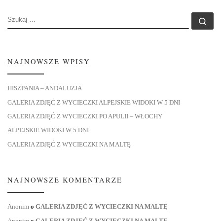
SZUKAJ
Szu
NAJNOWSZE WPISY
HISZPANIA – ANDALUZJA
GALERIA ZDJĘĆ Z WYCIECZKI ALPEJSKIE WIDOKI W 5 DNI
GALERIA ZDJĘĆ Z WYCIECZKI PO APULII – WŁOCHY
ALPEJSKIE WIDOKI W 5 DNI
GALERIA ZDJĘĆ Z WYCIECZKI NA MALTĘ
NAJNOWSZE KOMENTARZE
Anonim
o
GALERIA ZDJĘĆ Z WYCIECZKI NA MALTĘ
Anonim
o
GALERIA ZDJĘĆ Z WYCIECZKI NA MALTĘ