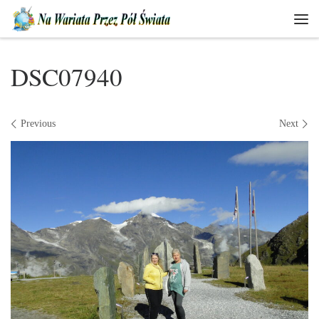
Skip to content
Men
DSC07940
Images navigation
Previous
Next