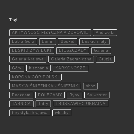
Tagi
AKTYWNOŚĆ FIZYCZNA A ZDROWIE
Andrzejki
Babia Góra
Berlin
Beskid
Beskid mały
BESKID ŻYWIECKI
BIESZCZADY
Galeria
Galeria Krajowa
Galeria Zagraniczna
Gruzja
Góry
hiszpania
KARKONOSZE
KORONA GÓR POLSKI
MASYW ŚNIEŻNIKA - ŚNIEŻNIK
obóz
Poczdam
POLECAMY
Rysy
Sylwester
TARNICA
Tatry
TRUSKAWIEC-UKRAINA
turystyka krajowa
włochy