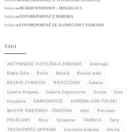
bodzio
o
BESKID WYSPOWY – MOGIELICA
bodzio
o
FOTOREPORTAŻ Z MAROKA
bodzio
o
FOTOREPORTAŻ ZE SŁONECZNEJ TOSKANII
TAGI
AKTYWNOŚĆ FIZYCZNA A ZDROWIE
Andrzejki
Babia Góra
Berlin
Beskid
Beskid mały
BESKID ŻYWIECKI
BIESZCZADY
Galeria
Galeria Krajowa
Galeria Zagraniczna
Gruzja
Góry
hiszpania
KARKONOSZE
KORONA GÓR POLSKI
MASYW ŚNIEŻNIKA - ŚNIEŻNIK
obóz
Poczdam
POLECAMY
Rysy
Sylwester
TARNICA
Tatry
TRUSKAWIEC-UKRAINA
turystyka krajowa
włochy