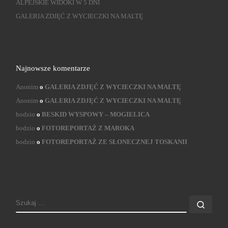
ALPEJSKIE WIDOKI W 5 DNI
GALERIA ZDJĘĆ Z WYCIECZKI NA MALTĘ
Najnowsze komentarze
Anonim
o
GALERIA ZDJĘĆ Z WYCIECZKI NA MALTĘ
Anonim
o
GALERIA ZDJĘĆ Z WYCIECZKI NA MALTĘ
bodzio
o
BESKID WYSPOWY – MOGIELICA
bodzio
o
FOTOREPORTAŻ Z MAROKA
bodzio
o
FOTOREPORTAŻ ZE SŁONECZNEJ TOSKANII
SZUKAJ
Szuk