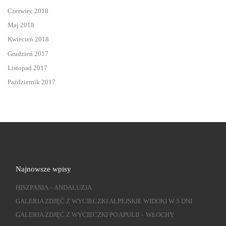
Czerwiec 2018
Maj 2018
Kwiecień 2018
Grudzień 2017
Listopad 2017
Październik 2017
Najnowsze wpisy
HISZPANIA – ANDALUZJA
GALERIA ZDJĘĆ Z WYCIECZKI ALPEJSKIE WIDOKI W 5 DNI
GALERIA ZDJĘĆ Z WYCIECZKI PO APULII – WŁOCHY