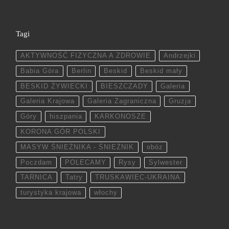
Tagi
AKTYWNOŚĆ FIZYCZNA A ZDROWIE
Andrzejki
Babia Góra
Berlin
Beskid
Beskid mały
BESKID ŻYWIECKI
BIESZCZADY
Galeria
Galeria Krajowa
Galeria Zagraniczna
Gruzja
Góry
hiszpania
KARKONOSZE
KORONA GÓR POLSKI
MASYW ŚNIEŻNIKA - ŚNIEŻNIK
obóz
Poczdam
POLECAMY
Rysy
Sylwester
TARNICA
Tatry
TRUSKAWIEC-UKRAINA
turystyka krajowa
włochy