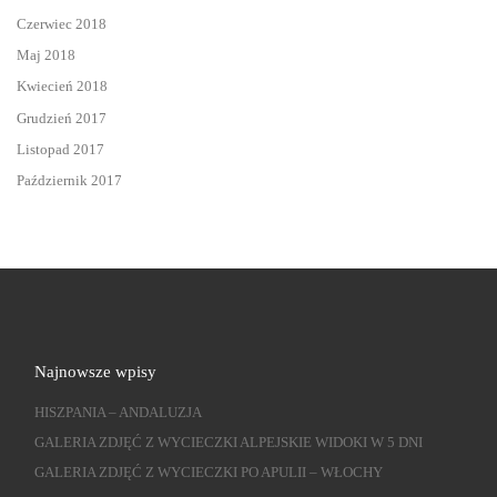
Czerwiec 2018
Maj 2018
Kwiecień 2018
Grudzień 2017
Listopad 2017
Październik 2017
Najnowsze wpisy
HISZPANIA – ANDALUZJA
GALERIA ZDJĘĆ Z WYCIECZKI ALPEJSKIE WIDOKI W 5 DNI
GALERIA ZDJĘĆ Z WYCIECZKI PO APULII – WŁOCHY