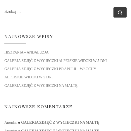
SZUKAJ
Szu
NAJNOWSZE WPISY
HISZPANIA – ANDALUZJA
GALERIA ZDJĘĆ Z WYCIECZKI ALPEJSKIE WIDOKI W 5 DNI
GALERIA ZDJĘĆ Z WYCIECZKI PO APULII – WŁOCHY
ALPEJSKIE WIDOKI W 5 DNI
GALERIA ZDJĘĆ Z WYCIECZKI NA MALTĘ
NAJNOWSZE KOMENTARZE
Anonim
o
GALERIA ZDJĘĆ Z WYCIECZKI NA MALTĘ
Anonim
o
GALERIA ZDJĘĆ Z WYCIECZKI NA MALTĘ