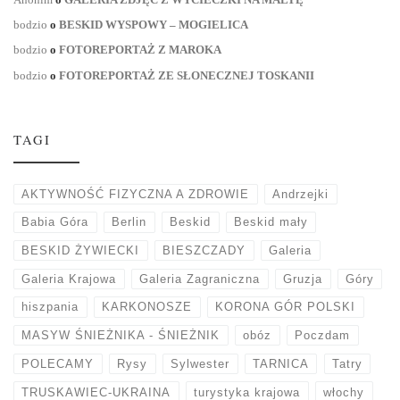
bodzio
o
BESKID WYSPOWY – MOGIELICA
bodzio
o
FOTOREPORTAŻ Z MAROKA
bodzio
o
FOTOREPORTAŻ ZE SŁONECZNEJ TOSKANII
TAGI
AKTYWNOŚĆ FIZYCZNA A ZDROWIE
Andrzejki
Babia Góra
Berlin
Beskid
Beskid mały
BESKID ŻYWIECKI
BIESZCZADY
Galeria
Galeria Krajowa
Galeria Zagraniczna
Gruzja
Góry
hiszpania
KARKONOSZE
KORONA GÓR POLSKI
MASYW ŚNIEŻNIKA - ŚNIEŻNIK
obóz
Poczdam
POLECAMY
Rysy
Sylwester
TARNICA
Tatry
TRUSKAWIEC-UKRAINA
turystyka krajowa
włochy