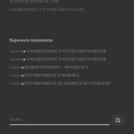
ALPEJSKIE WIDOKI W 5 DNI
GALERIA ZDJĘĆ Z WYCIECZKI NA MALTĘ
Najnowsze komentarze
Anonim
o
GALERIA ZDJĘĆ Z WYCIECZKI NA MALTĘ
Anonim
o
GALERIA ZDJĘĆ Z WYCIECZKI NA MALTĘ
bodzio
o
BESKID WYSPOWY – MOGIELICA
bodzio
o
FOTOREPORTAŻ Z MAROKA
bodzio
o
FOTOREPORTAŻ ZE SŁONECZNEJ TOSKANII
SZUKAJ
Szuk