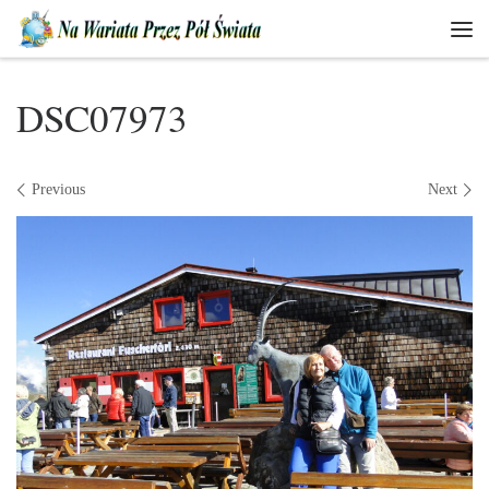
Skip to content
Men
DSC07973
Images navigation
Previous
Next