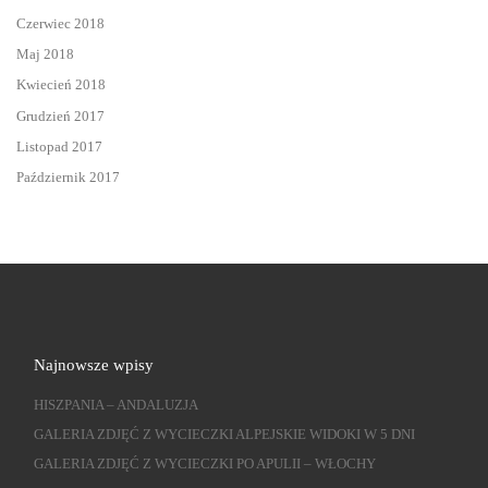
Czerwiec 2018
Maj 2018
Kwiecień 2018
Grudzień 2017
Listopad 2017
Październik 2017
Najnowsze wpisy
HISZPANIA – ANDALUZJA
GALERIA ZDJĘĆ Z WYCIECZKI ALPEJSKIE WIDOKI W 5 DNI
GALERIA ZDJĘĆ Z WYCIECZKI PO APULII – WŁOCHY