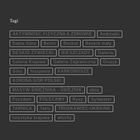
Tagi
AKTYWNOŚĆ FIZYCZNA A ZDROWIE
Andrzejki
Babia Góra
Berlin
Beskid
Beskid mały
BESKID ŻYWIECKI
BIESZCZADY
Galeria
Galeria Krajowa
Galeria Zagraniczna
Gruzja
Góry
hiszpania
KARKONOSZE
KORONA GÓR POLSKI
MASYW ŚNIEŻNIKA - ŚNIEŻNIK
obóz
Poczdam
POLECAMY
Rysy
Sylwester
TARNICA
Tatry
TRUSKAWIEC-UKRAINA
turystyka krajowa
włochy