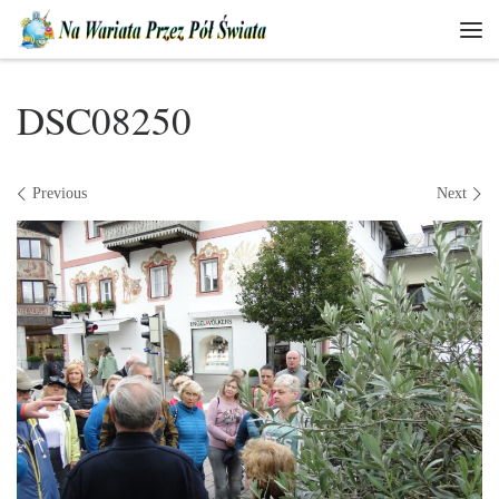
Skip to content
Men
DSC08250
Images navigation
Previous
Next