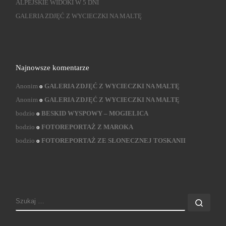
ALPEJSKIE WIDOKI W 5 DNI
GALERIA ZDJĘĆ Z WYCIECZKI NA MALTĘ
Najnowsze komentarze
Anonim
o
GALERIA ZDJĘĆ Z WYCIECZKI NA MALTĘ
Anonim
o
GALERIA ZDJĘĆ Z WYCIECZKI NA MALTĘ
bodzio
o
BESKID WYSPOWY – MOGIELICA
bodzio
o
FOTOREPORTAŻ Z MAROKA
bodzio
o
FOTOREPORTAŻ ZE SŁONECZNEJ TOSKANII
SZUKAJ
Szuk