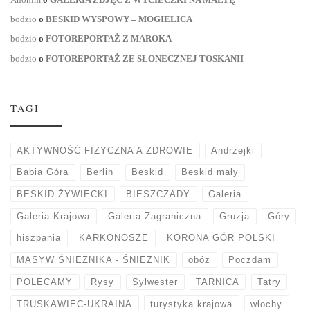
bodzio
o
BESKID WYSPOWY – MOGIELICA
bodzio
o
FOTOREPORTAŻ Z MAROKA
bodzio
o
FOTOREPORTAŻ ZE SŁONECZNEJ TOSKANII
TAGI
AKTYWNOŚĆ FIZYCZNA A ZDROWIE
Andrzejki
Babia Góra
Berlin
Beskid
Beskid mały
BESKID ŻYWIECKI
BIESZCZADY
Galeria
Galeria Krajowa
Galeria Zagraniczna
Gruzja
Góry
hiszpania
KARKONOSZE
KORONA GÓR POLSKI
MASYW ŚNIEŻNIKA - ŚNIEŻNIK
obóz
Poczdam
POLECAMY
Rysy
Sylwester
TARNICA
Tatry
TRUSKAWIEC-UKRAINA
turystyka krajowa
włochy