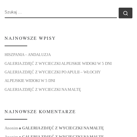
SZUKAJ
Szu
NAJNOWSZE WPISY
HISZPANIA – ANDALUZJA
GALERIA ZDJĘĆ Z WYCIECZKI ALPEJSKIE WIDOKI W 5 DNI
GALERIA ZDJĘĆ Z WYCIECZKI PO APULII – WŁOCHY
ALPEJSKIE WIDOKI W 5 DNI
GALERIA ZDJĘĆ Z WYCIECZKI NA MALTĘ
NAJNOWSZE KOMENTARZE
Anonim
o
GALERIA ZDJĘĆ Z WYCIECZKI NA MALTĘ
Anonim
o
GALERIA ZDJĘĆ Z WYCIECZKI NA MALTĘ