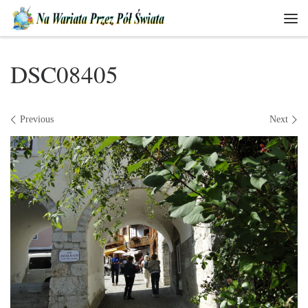
Skip to content
Men
DSC08405
Images navigation
Previous
Next