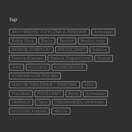
Tagi
AKTYWNOŚĆ FIZYCZNA A ZDROWIE
Andrzejki
Babia Góra
Berlin
Beskid
Beskid mały
BESKID ŻYWIECKI
BIESZCZADY
Galeria
Galeria Krajowa
Galeria Zagraniczna
Gruzja
Góry
hiszpania
KARKONOSZE
KORONA GÓR POLSKI
MASYW ŚNIEŻNIKA - ŚNIEŻNIK
obóz
Poczdam
POLECAMY
Rysy
Sylwester
TARNICA
Tatry
TRUSKAWIEC-UKRAINA
turystyka krajowa
włochy