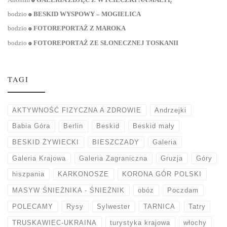
bodzio
o
BESKID WYSPOWY – MOGIELICA
bodzio
o
FOTOREPORTAŻ Z MAROKA
bodzio
o
FOTOREPORTAŻ ZE SŁONECZNEJ TOSKANII
TAGI
AKTYWNOŚĆ FIZYCZNA A ZDROWIE
Andrzejki
Babia Góra
Berlin
Beskid
Beskid mały
BESKID ŻYWIECKI
BIESZCZADY
Galeria
Galeria Krajowa
Galeria Zagraniczna
Gruzja
Góry
hiszpania
KARKONOSZE
KORONA GÓR POLSKI
MASYW ŚNIEŻNIKA - ŚNIEŻNIK
obóz
Poczdam
POLECAMY
Rysy
Sylwester
TARNICA
Tatry
TRUSKAWIEC-UKRAINA
turystyka krajowa
włochy