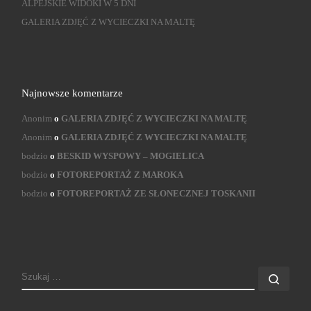
ALPEJSKIE WIDOKI W 5 DNI
GALERIA ZDJĘĆ Z WYCIECZKI NA MALTĘ
Najnowsze komentarze
Anonim
o
GALERIA ZDJĘĆ Z WYCIECZKI NA MALTĘ
Anonim
o
GALERIA ZDJĘĆ Z WYCIECZKI NA MALTĘ
bodzio
o
BESKID WYSPOWY – MOGIELICA
bodzio
o
FOTOREPORTAŻ Z MAROKA
bodzio
o
FOTOREPORTAŻ ZE SŁONECZNEJ TOSKANII
SZUKAJ
Szuk