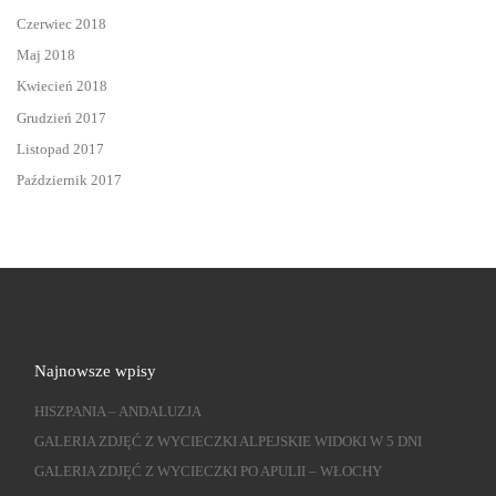
Czerwiec 2018
Maj 2018
Kwiecień 2018
Grudzień 2017
Listopad 2017
Październik 2017
Najnowsze wpisy
HISZPANIA – ANDALUZJA
GALERIA ZDJĘĆ Z WYCIECZKI ALPEJSKIE WIDOKI W 5 DNI
GALERIA ZDJĘĆ Z WYCIECZKI PO APULII – WŁOCHY