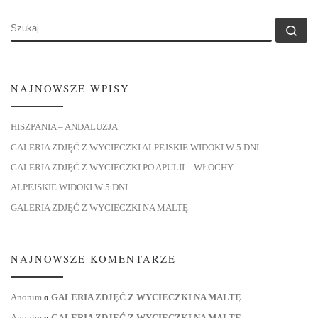
SZUKAJ
Szu
NAJNOWSZE WPISY
HISZPANIA – ANDALUZJA
GALERIA ZDJĘĆ Z WYCIECZKI ALPEJSKIE WIDOKI W 5 DNI
GALERIA ZDJĘĆ Z WYCIECZKI PO APULII – WŁOCHY
ALPEJSKIE WIDOKI W 5 DNI
GALERIA ZDJĘĆ Z WYCIECZKI NA MALTĘ
NAJNOWSZE KOMENTARZE
Anonim
o
GALERIA ZDJĘĆ Z WYCIECZKI NA MALTĘ
Anonim
o
GALERIA ZDJĘĆ Z WYCIECZKI NA MALTĘ