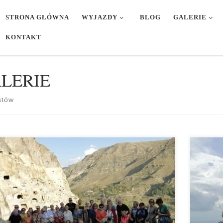
STRONA GŁÓWNA
WYJAZDY
BLOG
GALERIE
KONTAKT
LERIE
stów
cia Ala i Bogdan Kurek
FOTOREP