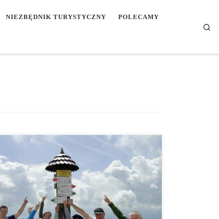
NIEZBĘDNIK TURYSTYCZNY
POLECAMY
Se
ORTAŻ – Zdjęcia wykonał Bogdan Kurek