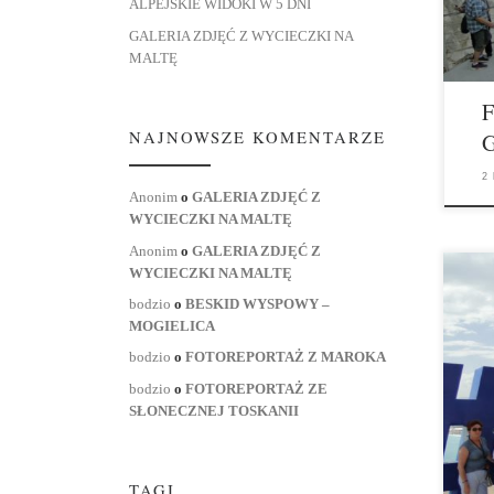
ALPEJSKIE WIDOKI W 5 DNI
GALERIA ZDJĘĆ Z WYCIECZKI NA
MALTĘ
NAJNOWSZE KOMENTARZE
G
2
Anonim
o
GALERIA ZDJĘĆ Z
WYCIECZKI NA MALTĘ
Anonim
o
GALERIA ZDJĘĆ Z
WYCIECZKI NA MALTĘ
bodzio
o
BESKID WYSPOWY –
MOGIELICA
bodzio
o
FOTOREPORTAŻ Z MAROKA
bodzio
o
FOTOREPORTAŻ ZE
SŁONECZNEJ TOSKANII
TAGI