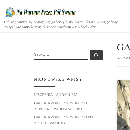
Skip to content
Gdy raz połknie się podróżniczego bakcyla, nie ma antidotum. Wiem, że będę
szczęśliwie zainfekowany do końca moich dni – Michael Palin
GA
SZUKAJ
Szukaj …
68 po
NAJNOWSZE WPISY
HISZPANIA – ANDALUZJA
GALERIA ZDJĘĆ Z WYCIECZKI
ALPEJSKIE WIDOKI W 5 DNI
Zdję
GALERIA ZDJĘĆ Z WYCIECZKI PO
APULII – WŁOCHY