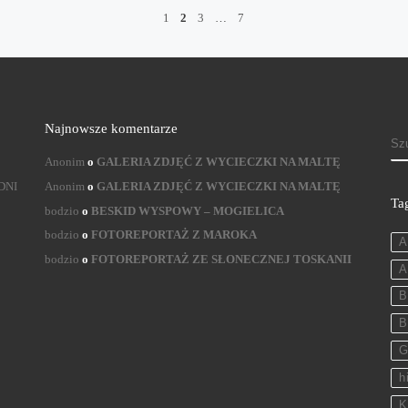
1
2
3
…
7
Najnowsze komentarze
S
Anonim
o
GALERIA ZDJĘĆ Z WYCIECZKI NA MALTĘ
DNI
Anonim
o
GALERIA ZDJĘĆ Z WYCIECZKI NA MALTĘ
Ta
bodzio
o
BESKID WYSPOWY – MOGIELICA
bodzio
o
FOTOREPORTAŻ Z MAROKA
A
bodzio
o
FOTOREPORTAŻ ZE SŁONECZNEJ TOSKANII
A
B
B
G
h
K