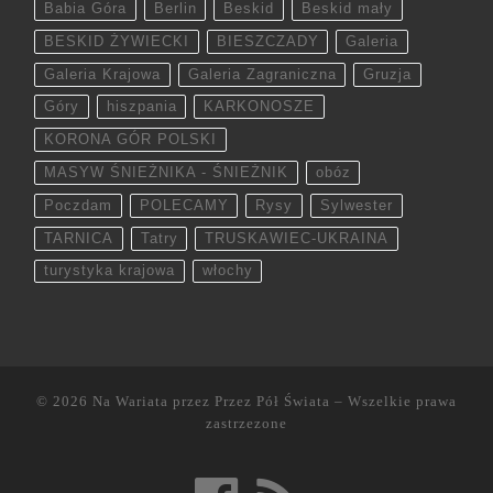
Babia Góra
Berlin
Beskid
Beskid mały
BESKID ŻYWIECKI
BIESZCZADY
Galeria
Galeria Krajowa
Galeria Zagraniczna
Gruzja
Góry
hiszpania
KARKONOSZE
KORONA GÓR POLSKI
MASYW ŚNIEŻNIKA - ŚNIEŻNIK
obóz
Poczdam
POLECAMY
Rysy
Sylwester
TARNICA
Tatry
TRUSKAWIEC-UKRAINA
turystyka krajowa
włochy
© 2026
Na Wariata przez Przez Pół Świata
– Wszelkie prawa
zastrzezone