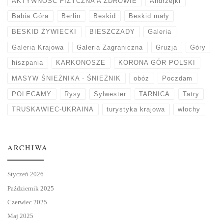
AKTYWNOŚĆ FIZYCZNA A ZDROWIE
Andrzejki
Babia Góra
Berlin
Beskid
Beskid mały
BESKID ŻYWIECKI
BIESZCZADY
Galeria
Galeria Krajowa
Galeria Zagraniczna
Gruzja
Góry
hiszpania
KARKONOSZE
KORONA GÓR POLSKI
MASYW ŚNIEŻNIKA - ŚNIEŻNIK
obóz
Poczdam
POLECAMY
Rysy
Sylwester
TARNICA
Tatry
TRUSKAWIEC-UKRAINA
turystyka krajowa
włochy
ARCHIWA
Styczeń 2026
Październik 2025
Czerwiec 2025
Maj 2025