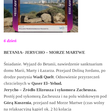
6 dzień
BETANIA- JERYCHO – MORZE MARTWE
Śniadanie. Wyjazd do Betanii, nawiedzenie sanktuarium
domu Marii, Marty i Łazarza. Przejazd Doliną Jordanu, po
drodze pustynia
Wadi Quelt
. Odnowienie przyrzeczeń
chrzcielnych w
Qaser El–Yehud.
Jerycho – Źródło Elizeusza i sykomora Zacheusza.
Postój pod sykomorą Zacheusza i na polu widokowym pod
Górą Kuszenia
, przejazd nad Morze Martwe (czas wolny
na relaksacyjną kąpiel ok. 2 h) kolacja