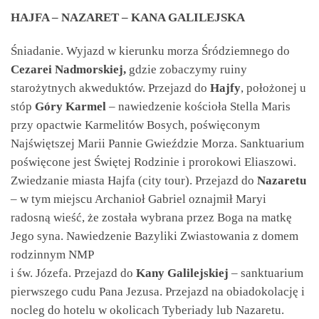
HAJFA – NAZARET – KANA GALILEJSKA
Śniadanie. Wyjazd w kierunku morza Śródziemnego do
Cezarei Nadmorskiej,
gdzie zobaczymy ruiny
starożytnych akweduktów. Przejazd do
Hajfy
, położonej u
stóp
Góry Karmel
– nawiedzenie kościoła Stella Maris
przy opactwie Karmelitów Bosych, poświęconym
Najświętszej Marii Pannie Gwieździe Morza. Sanktuarium
poświęcone jest Świętej Rodzinie i prorokowi Eliaszowi.
Zwiedzanie miasta Hajfa (city tour). Przejazd do
Nazaretu
– w tym miejscu Archanioł Gabriel oznajmił Maryi
radosną wieść, że została wybrana przez Boga na matkę
Jego syna. Nawiedzenie Bazyliki Zwiastowania z domem
rodzinnym NMP
i św. Józefa. Przejazd do
Kany Galilejskiej
– sanktuarium
pierwszego cudu Pana Jezusa. Przejazd na obiadokolację i
nocleg do hotelu w okolicach Tyberiady lub Nazaretu.