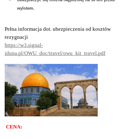
wylotem.
Pełna informacja dot. ubezpieczenia od kosztów
rezygnacji
https://w3.signal-
iduna.pl/OWU_doc/travel/owu_kit_travel.pdf
CENA: