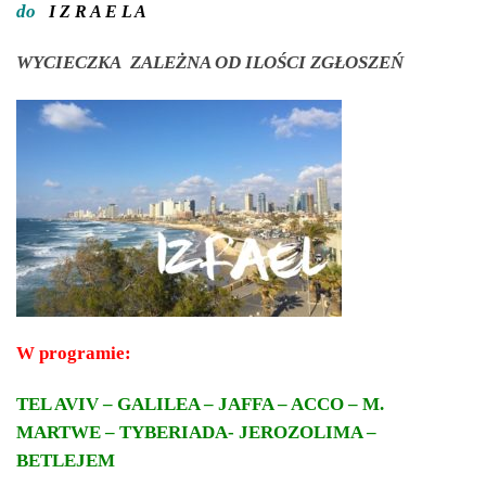
do
I Z R A E L A
WYCIECZKA ZALEŻNA OD ILOŚCI ZGŁOSZEŃ
W programie:
TEL AVIV – GALILEA – JAFFA – ACCO – M.
MARTWE – TYBERIADA- JEROZOLIMA –
BETLEJEM