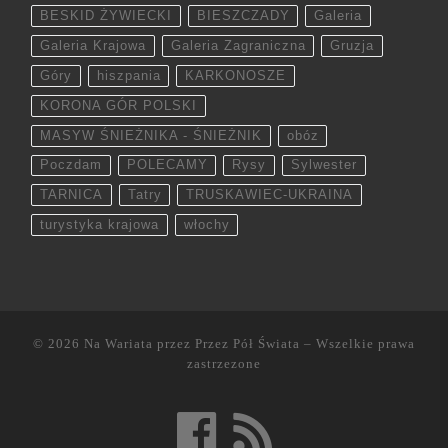
BESKID ŻYWIECKI
BIESZCZADY
Galeria
Galeria Krajowa
Galeria Zagraniczna
Gruzja
Góry
hiszpania
KARKONOSZE
KORONA GÓR POLSKI
MASYW ŚNIEŻNIKA - ŚNIEŻNIK
obóz
Poczdam
POLECAMY
Rysy
Sylwester
TARNICA
Tatry
TRUSKAWIEC-UKRAINA
turystyka krajowa
włochy
© 2026
Na Wariata przez Przez Pół Świata
– Wszelkie prawa
zastrzezone