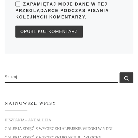
ZAPAMIĘTAJ MOJE DANE W TEJ
PRZEGLĄDARCE PODCZAS PISANIA
KOLEJNYCH KOMENTARZY.
SZUKAJ
Szu
NAJNOWSZE WPISY
HISZPANIA – ANDALUZJA
GALERIA ZDJĘĆ Z WYCIECZKI ALPEJSKIE WIDOKI W 5 DNI
GALERIA ZDJĘĆ Z WYCIECZKI PO APULII – WŁOCHY