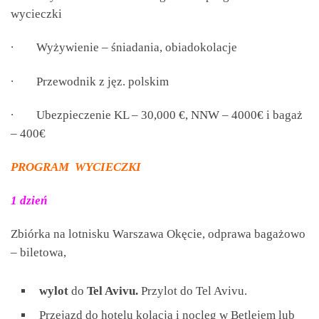
wycieczki
∙
Wyżywienie – śniadania, obiadokolacje
∙
Przewodnik z jęz. polskim
∙
Ubezpieczenie KL – 30,000 €, NNW – 4000€ i bagaż
– 400€
PROGRAM WYCIECZKI
1 dzień
Zbiórka na lotnisku Warszawa Okęcie, odprawa bagażowo
– biletowa,
wylot
do
Tel Avivu.
Przylot do Tel Avivu.
Przejazd do hotelu kolacja i nocleg w Betlejem lub