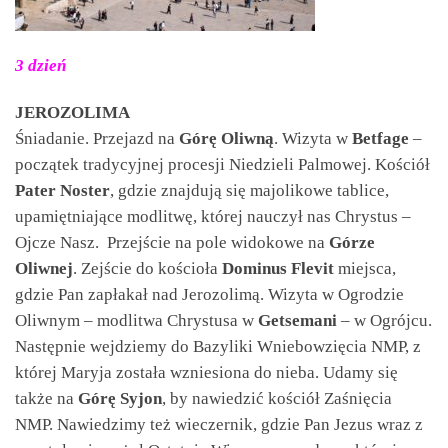
3 dzień
JEROZOLIMA
Śniadanie. Przejazd na
Górę Oliwną
. Wizyta w
Betfage
–
początek tradycyjnej procesji Niedzieli Palmowej. Kościół
Pater Noster
, gdzie znajdują się majolikowe tablice,
upamiętniające modlitwę, której nauczył nas Chrystus –
Ojcze Nasz. Przejście na pole widokowe na
Górze
Oliwnej
. Zejście do kościoła
Dominus Flevit
miejsca,
gdzie Pan zapłakał nad Jerozolimą. Wizyta w Ogrodzie
Oliwnym – modlitwa Chrystusa w
Getsemani
– w Ogrójcu.
Następnie wejdziemy do Bazyliki Wniebowzięcia NMP, z
której Maryja została wzniesiona do nieba. Udamy się
także na
Górę Syjon
, by nawiedzić kościół Zaśnięcia
NMP. Nawiedzimy też wieczernik, gdzie Pan Jezus wraz z