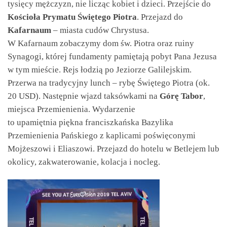
tysięcy mężczyzn, nie licząc kobiet i dzieci. Przejście do
Kościoła Prymatu Świętego Piotra
. Przejazd do
Kafarnaum
– miasta cudów Chrystusa.
W Kafarnaum zobaczymy dom św. Piotra oraz ruiny
Synagogi, której fundamenty pamiętają pobyt Pana Jezusa
w tym mieście. Rejs łodzią po Jeziorze Galilejskim.
Przerwa na tradycyjny lunch – rybę Świętego Piotra (ok.
20 USD). Następnie wjazd taksówkami na
Górę Tabor
,
miejsca Przemienienia. Wydarzenie
to upamiętnia piękna franciszkańska Bazylika
Przemienienia Pańskiego z kaplicami poświęconymi
Mojżeszowi i Eliaszowi. Przejazd do hotelu w Betlejem lub
okolicy, zakwaterowanie, kolacja i nocleg.