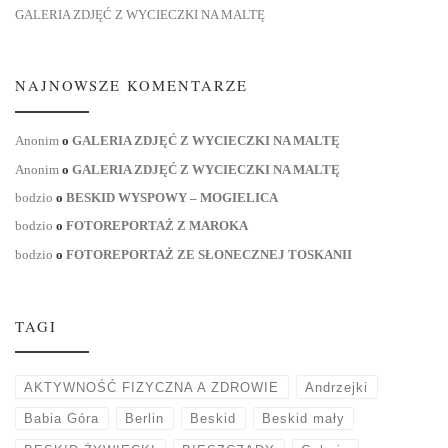
GALERIA ZDJĘĆ Z WYCIECZKI NA MALTĘ
NAJNOWSZE KOMENTARZE
Anonim
o
GALERIA ZDJĘĆ Z WYCIECZKI NA MALTĘ
Anonim
o
GALERIA ZDJĘĆ Z WYCIECZKI NA MALTĘ
bodzio
o
BESKID WYSPOWY – MOGIELICA
bodzio
o
FOTOREPORTAŻ Z MAROKA
bodzio
o
FOTOREPORTAŻ ZE SŁONECZNEJ TOSKANII
TAGI
AKTYWNOŚĆ FIZYCZNA A ZDROWIE
Andrzejki
Babia Góra
Berlin
Beskid
Beskid mały