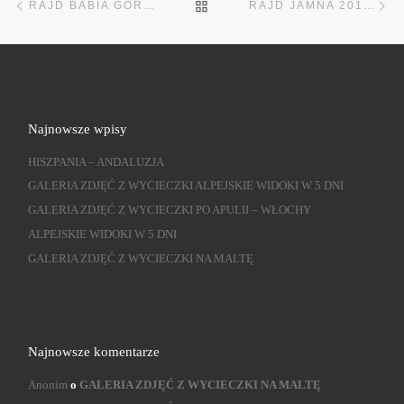
POWRÓT DO LISTY POST
RAJD BABIA GÓRA 2011.10.22-23
RAJD JAMNA 2012.03.24-25
Najnowsze wpisy
HISZPANIA – ANDALUZJA
GALERIA ZDJĘĆ Z WYCIECZKI ALPEJSKIE WIDOKI W 5 DNI
GALERIA ZDJĘĆ Z WYCIECZKI PO APULII – WŁOCHY
ALPEJSKIE WIDOKI W 5 DNI
GALERIA ZDJĘĆ Z WYCIECZKI NA MALTĘ
Najnowsze komentarze
Anonim
o
GALERIA ZDJĘĆ Z WYCIECZKI NA MALTĘ